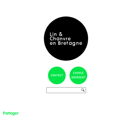
Toggle
navigati
Lin &
Chanvre
en Bretagne
ESPACE
CONTACT
ADHÉRENT
Partager