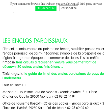
If you continue to browse this website, you are allowing all third-party services
LIN ET CHANVRE EN BRETAGNE
OK, accept all
Personalize
Toggle
navigation
LES ENCLOS PAROISSIAUX
Elément incontournable du patrimoine breton, n'oubliez pas de visiter
l'enclos paroissial de Saint-Thégonnec, symbole de la prospérité de la
région à la grande époque du commerce des toiles. Et si la météo
l'impose,
trois circuits à réaliser en voiture vous permettront de
découvrir 20 autres enclos finistériens ...
Téléchargez ici
le guide du lin et des enclos paroissiaux du pays de
Landerneau
Pour en savoir + :
Maison du Tourisme Baie de Morlaix - Monts d'Arrée / 10 Place
Charles de Gaulle, 29600 Morlaix / 02 98 62 14 94
Office de Tourisme Roscoff - Côtes des Sables - Enclos paroissiaux / 3
Place de l'Évêché, 29250 Saint-Pol-de-Léon / 02 98 69 05 69