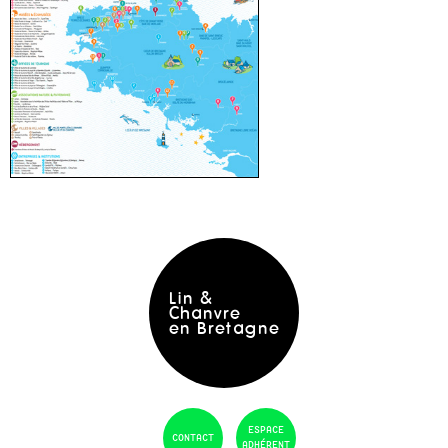
Toggle
navigati
Lin &
Chanvre
en Bretagne
ESPACE
CONTACT
ADHÉRENT