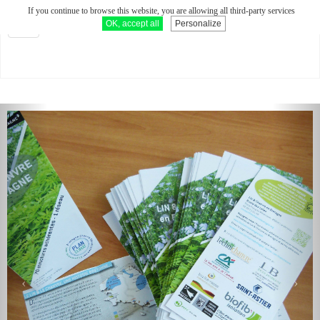
If you continue to browse this website, you are allowing all third-party services
LIN ET CHANVRE EN BRETAGNE
OK, accept all
Personalize
Toggle
navigation
');">